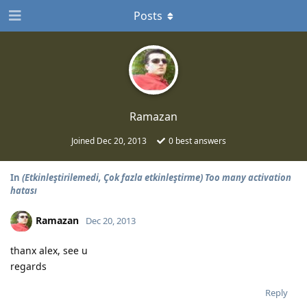
Posts
Ramazan
Joined
Dec 20, 2013
0
best answers
In
(Etkinleştirilemedi, Çok fazla etkinleştirme) Too many activation
hatası
Ramazan
Dec 20, 2013
thanx alex, see u
regards
Reply