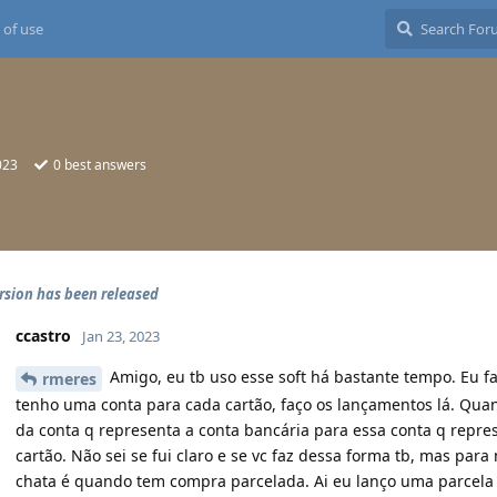
 of use
023
0
best answers
rsion has been released
ccastro
Jan 23, 2023
Amigo, eu tb uso esse soft há bastante tempo. Eu fa
rmeres
tenho uma conta para cada cartão, faço os lançamentos lá. Qua
da conta q representa a conta bancária para essa conta q repres
cartão. Não sei se fui claro e se vc faz dessa forma tb, mas pa
chata é quando tem compra parcelada. Ai eu lanço uma parcela