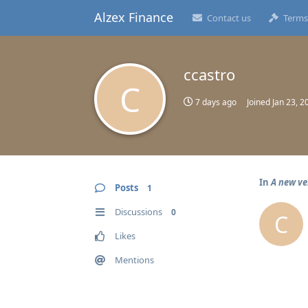
Alzex Finance
Contact us
Terms
ccastro
C
7 days ago
Joined
Jan 23, 2
In
A new ve
Posts
1
Discussions
0
C
Likes
Mentions