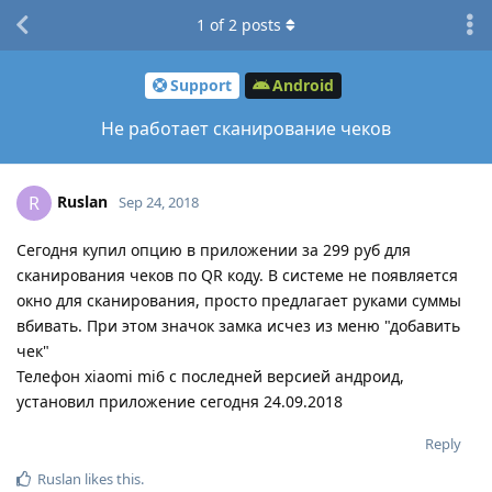
1
of
2
posts
Support
Android
Не работает сканирование чеков
Ruslan
R
Sep 24, 2018
Сегодня купил опцию в приложении за 299 руб для
сканирования чеков по QR коду. В системе не появляется
окно для сканирования, просто предлагает руками суммы
вбивать. При этом значок замка исчез из меню "добавить
чек"
Телефон xiaomi mi6 с последней версией андроид,
установил приложение сегодня 24.09.2018
Reply
Ruslan
likes this
.