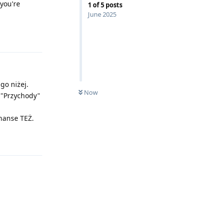
 you're
1
of
5
posts
June 2025
Reply
go niżej.
Now
 "Przychody"
inanse TEŻ.
Reply
Reply