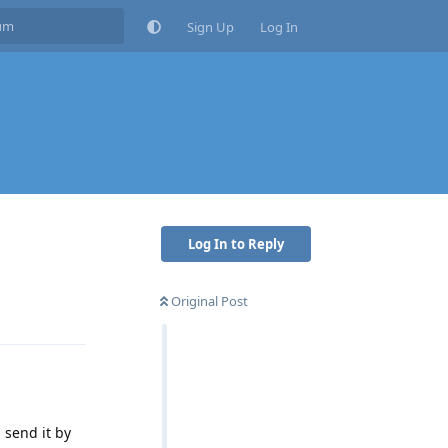
Sign Up
Log In
Log In to Reply
Original Post
Reply
 send it by