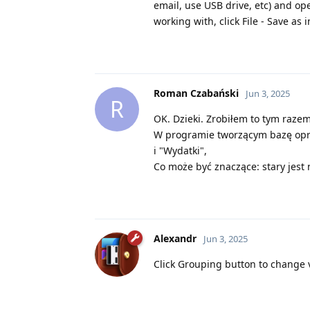
email, use USB drive, etc) and op
working with, click File - Save as
Roman Czabański
Jun 3, 2025
R
OK. Dzieki. Zrobiłem to tym raze
W programie tworzącym bazę opró
i "Wydatki",
Co może być znaczące: stary jest 
Alexandr
Jun 3, 2025
Click Grouping button to change 