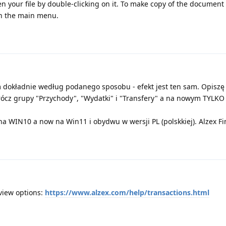
en your file by double-clicking on it. To make copy of the document
 in the main menu.
m dokładnie według podanego sposobu - efekt jest ten sam. Opiszę 
cz grupy "Przychody", "Wydatki" i "Transfery" a na nowym TYLKO
na WIN10 a now na Win11 i obydwu w wersji PL (polskkiej). Alzex F
view options:
https://www.alzex.com/help/transactions.html