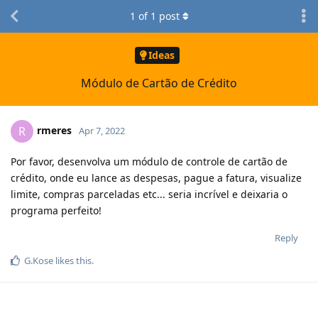
1
of
1
post
Ideas
Módulo de Cartão de Crédito
rmeres
R
Apr 7, 2022
Por favor, desenvolva um módulo de controle de cartão de
crédito, onde eu lance as despesas, pague a fatura, visualize
limite, compras parceladas etc... seria incrível e deixaria o
programa perfeito!
Reply
G.Kose
likes this
.