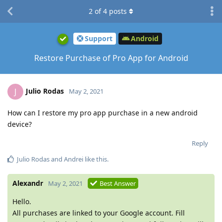
2
of
4
posts
Support
Android
Restore Purchase of Pro App for Android
Julio Rodas
J
May 2, 2021
How can I restore my pro app purchase in a new android
device?
Reply
Julio Rodas
and
Andrei
like this
.
Alexandr
May 2, 2021
Best Answer
Hello.
All purchases are linked to your Google account. Fill